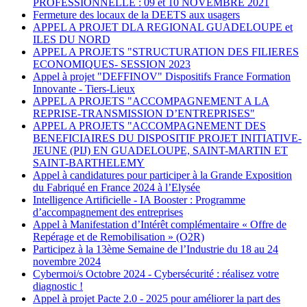
PROFESSIONNELLE : 09 et 10 NOVEMBRE 2021
Fermeture des locaux de la DEETS aux usagers
APPEL A PROJET DLA REGIONAL GUADELOUPE et
ILES DU NORD
APPEL A PROJETS "STRUCTURATION DES FILIERES
ECONOMIQUES- SESSION 2023
Appel à projet "DEFFINOV" Dispositifs France Formation
Innovante - Tiers-Lieux
APPEL A PROJETS "ACCOMPAGNEMENT A LA
REPRISE-TRANSMISSION D’ENTREPRISES"
APPEL A PROJETS "ACCOMPAGNEMENT DES
BENEFICIAIRES DU DISPOSITIF PROJET INITIATIVE-
JEUNE (PIJ) EN GUADELOUPE, SAINT-MARTIN ET
SAINT-BARTHELEMY
Appel à candidatures pour participer à la Grande Exposition
du Fabriqué en France 2024 à l’Elysée
Intelligence Artificielle - IA Booster : Programme
d’accompagnement des entreprises
Appel à Manifestation d’Intérêt complémentaire « Offre de
Repérage et de Remobilisation » (O2R)
Participez à la 13ème Semaine de l’Industrie du 18 au 24
novembre 2024
Cybermoi/s Octobre 2024 - Cybersécurité : réalisez votre
diagnostic !
Appel à projet Pacte 2.0 - 2025 pour améliorer la part des