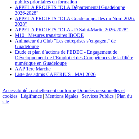
publics prioritaires en formation
APPEL A PROJETS "DLA Départemental Guadeloupe
2026-2028"
APPEL A PROJETS "DLA Guadeloupe- Iles du Nord 2026-
2028"
APPEL A PROJETS "DLA - D Saint-Martin 2026-2028"
M10 - Mesures transitoires IBODE
Animateur du Club "Les entreprises s’engagent" de
Guadeloupe
Etude et plan d’actions de l’EDEC - Engagement de
Développement de l’Emploi et des Compétences de la filière
numérique en Guadeloupe
AAP 1ère Marche
Liste des admis CAFERIUS - MAI 2026
Accessibilité : partiellement conforme
Données personnelles et
cookies
|
Légifrance
|
Mentions légales
|
Services Publics
|
Plan du
site