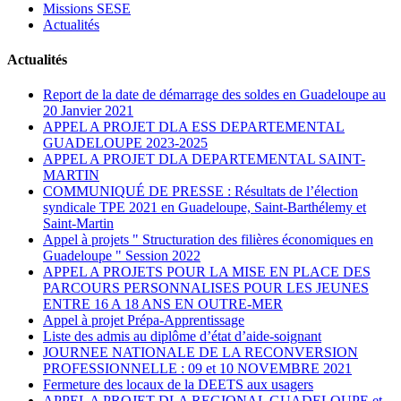
Missions SESE
Actualités
Actualités
Report de la date de démarrage des soldes en Guadeloupe au
20 Janvier 2021
APPEL A PROJET DLA ESS DEPARTEMENTAL
GUADELOUPE 2023-2025
APPEL A PROJET DLA DEPARTEMENTAL SAINT-
MARTIN
COMMUNIQUÉ DE PRESSE : Résultats de l’élection
syndicale TPE 2021 en Guadeloupe, Saint-Barthélemy et
Saint-Martin
Appel à projets " Structuration des filières économiques en
Guadeloupe " Session 2022
APPEL A PROJETS POUR LA MISE EN PLACE DES
PARCOURS PERSONNALISES POUR LES JEUNES
ENTRE 16 A 18 ANS EN OUTRE-MER
Appel à projet Prépa-Apprentissage
Liste des admis au diplôme d’état d’aide-soignant
JOURNEE NATIONALE DE LA RECONVERSION
PROFESSIONNELLE : 09 et 10 NOVEMBRE 2021
Fermeture des locaux de la DEETS aux usagers
APPEL A PROJET DLA REGIONAL GUADELOUPE et