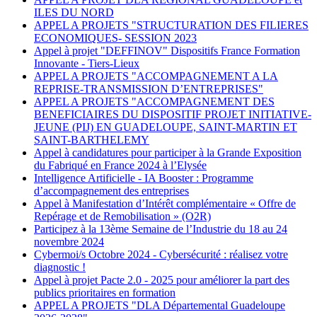
ILES DU NORD
APPEL A PROJETS "STRUCTURATION DES FILIERES
ECONOMIQUES- SESSION 2023
Appel à projet "DEFFINOV" Dispositifs France Formation
Innovante - Tiers-Lieux
APPEL A PROJETS "ACCOMPAGNEMENT A LA
REPRISE-TRANSMISSION D’ENTREPRISES"
APPEL A PROJETS "ACCOMPAGNEMENT DES
BENEFICIAIRES DU DISPOSITIF PROJET INITIATIVE-
JEUNE (PIJ) EN GUADELOUPE, SAINT-MARTIN ET
SAINT-BARTHELEMY
Appel à candidatures pour participer à la Grande Exposition
du Fabriqué en France 2024 à l’Elysée
Intelligence Artificielle - IA Booster : Programme
d’accompagnement des entreprises
Appel à Manifestation d’Intérêt complémentaire « Offre de
Repérage et de Remobilisation » (O2R)
Participez à la 13ème Semaine de l’Industrie du 18 au 24
novembre 2024
Cybermoi/s Octobre 2024 - Cybersécurité : réalisez votre
diagnostic !
Appel à projet Pacte 2.0 - 2025 pour améliorer la part des
publics prioritaires en formation
APPEL A PROJETS "DLA Départemental Guadeloupe