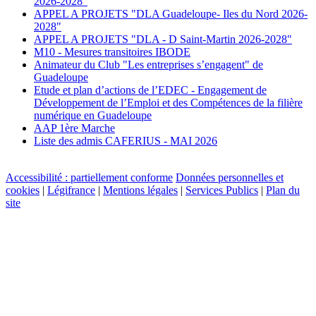
2026-2028"
APPEL A PROJETS "DLA Guadeloupe- Iles du Nord 2026-
2028"
APPEL A PROJETS "DLA - D Saint-Martin 2026-2028"
M10 - Mesures transitoires IBODE
Animateur du Club "Les entreprises s’engagent" de
Guadeloupe
Etude et plan d’actions de l’EDEC - Engagement de
Développement de l’Emploi et des Compétences de la filière
numérique en Guadeloupe
AAP 1ère Marche
Liste des admis CAFERIUS - MAI 2026
Accessibilité : partiellement conforme
Données personnelles et
cookies
|
Légifrance
|
Mentions légales
|
Services Publics
|
Plan du
site