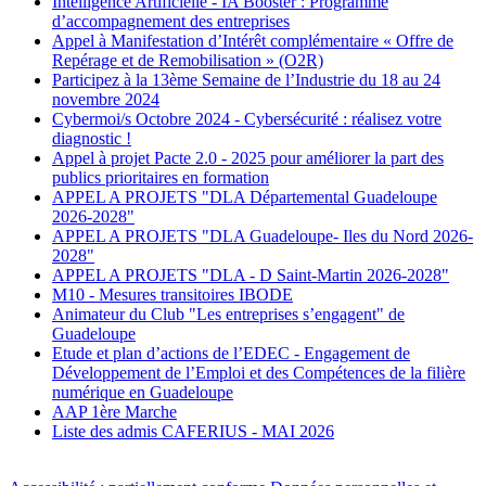
Intelligence Artificielle - IA Booster : Programme
d’accompagnement des entreprises
Appel à Manifestation d’Intérêt complémentaire « Offre de
Repérage et de Remobilisation » (O2R)
Participez à la 13ème Semaine de l’Industrie du 18 au 24
novembre 2024
Cybermoi/s Octobre 2024 - Cybersécurité : réalisez votre
diagnostic !
Appel à projet Pacte 2.0 - 2025 pour améliorer la part des
publics prioritaires en formation
APPEL A PROJETS "DLA Départemental Guadeloupe
2026-2028"
APPEL A PROJETS "DLA Guadeloupe- Iles du Nord 2026-
2028"
APPEL A PROJETS "DLA - D Saint-Martin 2026-2028"
M10 - Mesures transitoires IBODE
Animateur du Club "Les entreprises s’engagent" de
Guadeloupe
Etude et plan d’actions de l’EDEC - Engagement de
Développement de l’Emploi et des Compétences de la filière
numérique en Guadeloupe
AAP 1ère Marche
Liste des admis CAFERIUS - MAI 2026