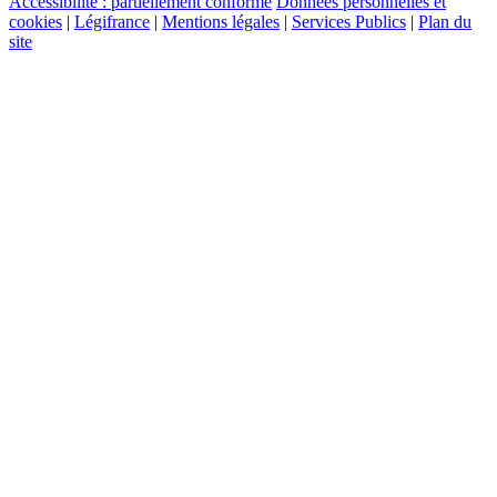
Accessibilité : partiellement conforme
Données personnelles et
cookies
|
Légifrance
|
Mentions légales
|
Services Publics
|
Plan du
site