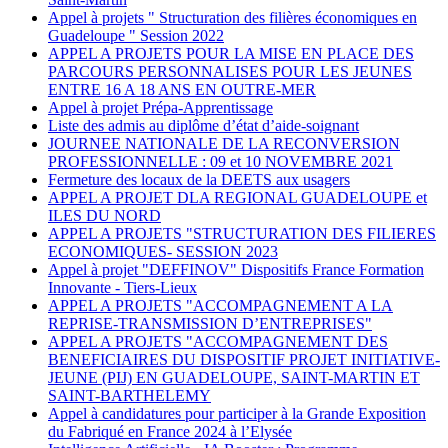
Appel à projets " Structuration des filières économiques en
Guadeloupe " Session 2022
APPEL A PROJETS POUR LA MISE EN PLACE DES
PARCOURS PERSONNALISES POUR LES JEUNES
ENTRE 16 A 18 ANS EN OUTRE-MER
Appel à projet Prépa-Apprentissage
Liste des admis au diplôme d’état d’aide-soignant
JOURNEE NATIONALE DE LA RECONVERSION
PROFESSIONNELLE : 09 et 10 NOVEMBRE 2021
Fermeture des locaux de la DEETS aux usagers
APPEL A PROJET DLA REGIONAL GUADELOUPE et
ILES DU NORD
APPEL A PROJETS "STRUCTURATION DES FILIERES
ECONOMIQUES- SESSION 2023
Appel à projet "DEFFINOV" Dispositifs France Formation
Innovante - Tiers-Lieux
APPEL A PROJETS "ACCOMPAGNEMENT A LA
REPRISE-TRANSMISSION D’ENTREPRISES"
APPEL A PROJETS "ACCOMPAGNEMENT DES
BENEFICIAIRES DU DISPOSITIF PROJET INITIATIVE-
JEUNE (PIJ) EN GUADELOUPE, SAINT-MARTIN ET
SAINT-BARTHELEMY
Appel à candidatures pour participer à la Grande Exposition
du Fabriqué en France 2024 à l’Elysée