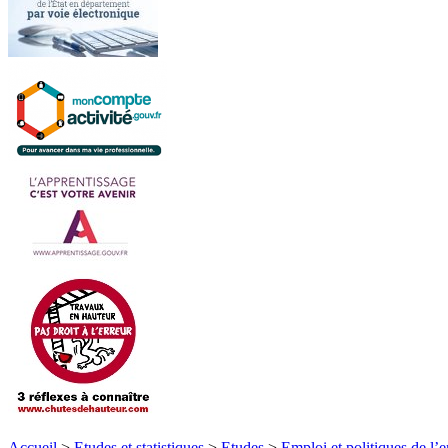
Accueil
>
Etudes et statistiques
>
Etudes
>
Emploi et politiques de l’