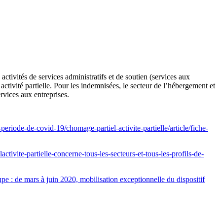
activités de services administratifs et de soutien (services aux
n activité partielle. Pour les indemnisées, le secteur de l’hébergement et
ervices aux entreprises.
-periode-de-covid-19/chomage-partiel-activite-partielle/article/fiche-
activite-partielle-concerne-tous-les-secteurs-et-tous-les-profils-de-
upe : de mars à juin 2020, mobilisation exceptionnelle du dispositif