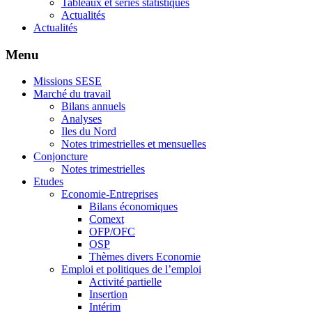
Tableaux et séries statistiques
Actualités
Actualités
Menu
Missions SESE
Marché du travail
Bilans annuels
Analyses
Iles du Nord
Notes trimestrielles et mensuelles
Conjoncture
Notes trimestrielles
Etudes
Economie-Entreprises
Bilans économiques
Comext
OFP/OFC
OSP
Thèmes divers Economie
Emploi et politiques de l’emploi
Activité partielle
Insertion
Intérim