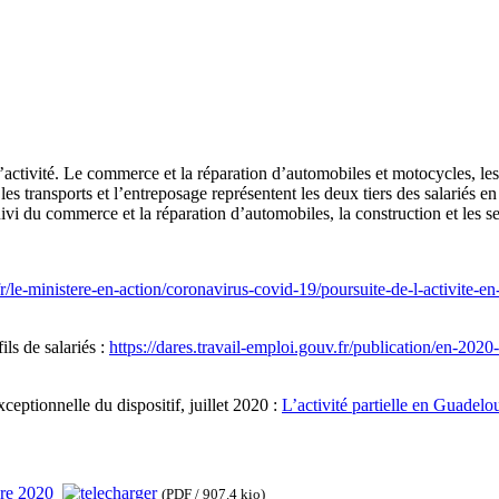
 d’activité. Le commerce et la réparation d’automobiles et motocycles, les 
 les transports et l’entreposage représentent les deux tiers des salariés e
le suivi du commerce et la réparation d’automobiles, la construction et les s
fr/le-ministere-en-action/coronavirus-covid-19/poursuite-de-l-activite-en
ils de salariés :
https://dares.travail-emploi.gouv.fr/publication/en-2020-l
ceptionnelle du dispositif, juillet 2020 :
L’activité partielle en Guadelo
mbre 2020
(PDF / 907.4 kio)