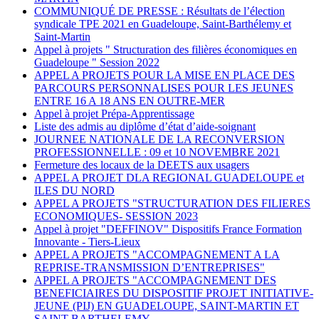
COMMUNIQUÉ DE PRESSE : Résultats de l’élection
syndicale TPE 2021 en Guadeloupe, Saint-Barthélemy et
Saint-Martin
Appel à projets " Structuration des filières économiques en
Guadeloupe " Session 2022
APPEL A PROJETS POUR LA MISE EN PLACE DES
PARCOURS PERSONNALISES POUR LES JEUNES
ENTRE 16 A 18 ANS EN OUTRE-MER
Appel à projet Prépa-Apprentissage
Liste des admis au diplôme d’état d’aide-soignant
JOURNEE NATIONALE DE LA RECONVERSION
PROFESSIONNELLE : 09 et 10 NOVEMBRE 2021
Fermeture des locaux de la DEETS aux usagers
APPEL A PROJET DLA REGIONAL GUADELOUPE et
ILES DU NORD
APPEL A PROJETS "STRUCTURATION DES FILIERES
ECONOMIQUES- SESSION 2023
Appel à projet "DEFFINOV" Dispositifs France Formation
Innovante - Tiers-Lieux
APPEL A PROJETS "ACCOMPAGNEMENT A LA
REPRISE-TRANSMISSION D’ENTREPRISES"
APPEL A PROJETS "ACCOMPAGNEMENT DES
BENEFICIAIRES DU DISPOSITIF PROJET INITIATIVE-
JEUNE (PIJ) EN GUADELOUPE, SAINT-MARTIN ET
SAINT-BARTHELEMY