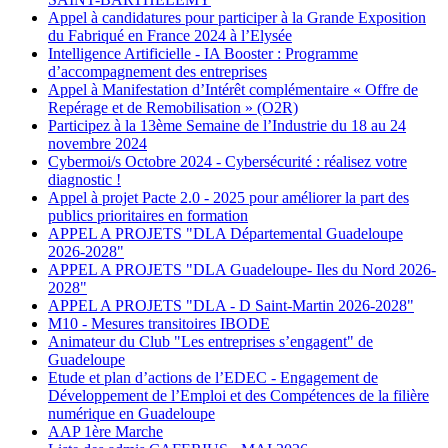
Appel à candidatures pour participer à la Grande Exposition
du Fabriqué en France 2024 à l’Elysée
Intelligence Artificielle - IA Booster : Programme
d’accompagnement des entreprises
Appel à Manifestation d’Intérêt complémentaire « Offre de
Repérage et de Remobilisation » (O2R)
Participez à la 13ème Semaine de l’Industrie du 18 au 24
novembre 2024
Cybermoi/s Octobre 2024 - Cybersécurité : réalisez votre
diagnostic !
Appel à projet Pacte 2.0 - 2025 pour améliorer la part des
publics prioritaires en formation
APPEL A PROJETS "DLA Départemental Guadeloupe
2026-2028"
APPEL A PROJETS "DLA Guadeloupe- Iles du Nord 2026-
2028"
APPEL A PROJETS "DLA - D Saint-Martin 2026-2028"
M10 - Mesures transitoires IBODE
Animateur du Club "Les entreprises s’engagent" de
Guadeloupe
Etude et plan d’actions de l’EDEC - Engagement de
Développement de l’Emploi et des Compétences de la filière
numérique en Guadeloupe
AAP 1ère Marche