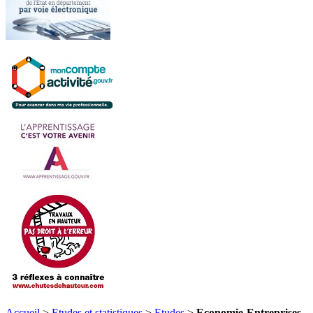
Accueil
>
Etudes et statistiques
>
Etudes
>
Economie-Entreprises