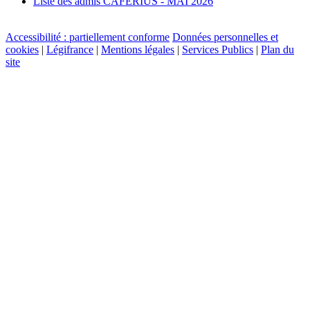
Liste des admis CAFERIUS - MAI 2026
Accessibilité : partiellement conforme
Données personnelles et
cookies
|
Légifrance
|
Mentions légales
|
Services Publics
|
Plan du
site