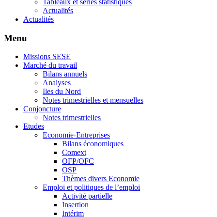
Tableaux et séries statistiques
Actualités
Actualités
Menu
Missions SESE
Marché du travail
Bilans annuels
Analyses
Iles du Nord
Notes trimestrielles et mensuelles
Conjoncture
Notes trimestrielles
Etudes
Economie-Entreprises
Bilans économiques
Comext
OFP/OFC
OSP
Thèmes divers Economie
Emploi et politiques de l’emploi
Activité partielle
Insertion
Intérim