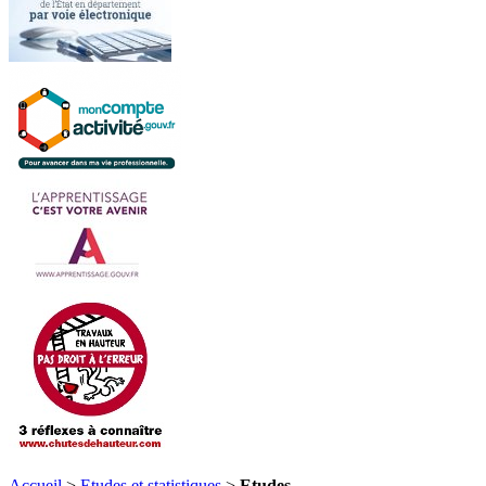
Accueil
>
Etudes et statistiques
>
Etudes