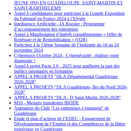
JEUNE (PIJ) EN GUADELOUPE, SAINT-MARTIN ET
SAINT-BARTHELEMY
Appel à candidatures pour participer à la Grande Exposition
du Fabriqué en France 2024 à l’Elysée
Intelligence Artificielle - IA Booster : Programme
d’accompagnement des entreprises
Appel à Manifestation d’Intérêt complémentaire « Offre de
Repérage et de Remobilisation » (O2R)
Participez à la 13ème Semaine de l’Industrie du 18 au 24
novembre 2024
Cybermoi/s Octobre 2024 - Cybersécurité : réalisez votre
diagnostic !
Appel à projet Pacte 2.0 - 2025 pour améliorer la part des
publics prioritaires en formation
APPEL A PROJETS "DLA Départemental Guadeloupe
2026-2028"
APPEL A PROJETS "DLA Guadeloupe- Iles du Nord 2026-
2028"
APPEL A PROJETS "DLA - D Saint-Martin 2026-2028"
M10 - Mesures transitoires IBODE
Animateur du Club "Les entreprises s’engagent" de
Guadeloupe
Etude et plan d’actions de l’EDEC - Engagement de
Développement de l’Emploi et des Compétences de la filière
numérique en Guadeloupe