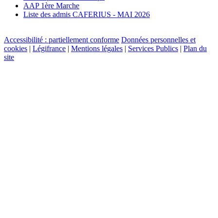
AAP 1ère Marche
Liste des admis CAFERIUS - MAI 2026
Accessibilité : partiellement conforme
Données personnelles et
cookies
|
Légifrance
|
Mentions légales
|
Services Publics
|
Plan du
site