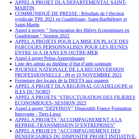
APPEL A PROJET DLA DEPARTEMENTAL SAINT-
MARTIN
COMMUNIQUÉ DE PRESSE : Résultats de l’élection
syndicale TPE 2021 en Guadeloupe, Saint-Barthélemy et
Saint-Martin
Appel à projets " Structuration des filières économiques en
Guadeloupe " Session 2022
APPEL A PROJETS POUR LA MISE EN PLACE DES
PARCOURS PERSONNALISES POUR LES JEUNES
ENTRE 16 A 18 ANS EN OUTRE-MER
Appel à projet Prépa-Apprentissage
Liste des admis au diplôme d’état d’aide-soignant
JOURNEE NATIONALE DE LA RECONVERSION
PROFESSIONNELLE : 09 et 10 NOVEMBRE 2021
Fermeture des locaux de la DEETS aux usagers
APPEL A PROJET DLA REGIONAL GUADELOUPE et
ILES DU NORD
APPEL A PROJETS "STRUCTURATION DES FILIERES
ECONOMIQUES- SESSION 2023
Appel à projet "DEFFINOV" Dispositifs France Formation
Innovante - Tiers-Lieux
APPEL A PROJETS "ACCOMPAGNEMENT A LA
REPRISE-TRANSMISSION D’ENTREPRISES"
APPEL A PROJETS "ACCOMPAGNEMENT DES
BENEFICIAIRES DU DISPOSITIF PROJET INITIATIVE-