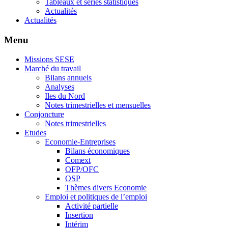
Tableaux et séries statistiques
Actualités
Actualités
Menu
Missions SESE
Marché du travail
Bilans annuels
Analyses
Iles du Nord
Notes trimestrielles et mensuelles
Conjoncture
Notes trimestrielles
Etudes
Economie-Entreprises
Bilans économiques
Comext
OFP/OFC
OSP
Thèmes divers Economie
Emploi et politiques de l’emploi
Activité partielle
Insertion
Intérim