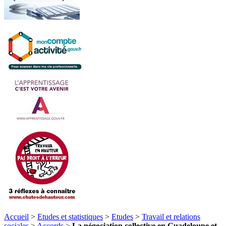
Accueil
>
Etudes et statistiques
>
Etudes
>
Travail et relations
sociales
>
Accords
>
La négociation collective en Guadeloupe et