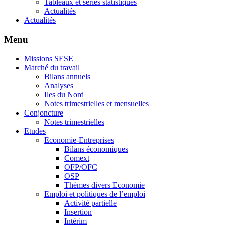
Tableaux et séries statistiques
Actualités
Actualités
Menu
Missions SESE
Marché du travail
Bilans annuels
Analyses
Iles du Nord
Notes trimestrielles et mensuelles
Conjoncture
Notes trimestrielles
Etudes
Economie-Entreprises
Bilans économiques
Comext
OFP/OFC
OSP
Thèmes divers Economie
Emploi et politiques de l’emploi
Activité partielle
Insertion
Intérim