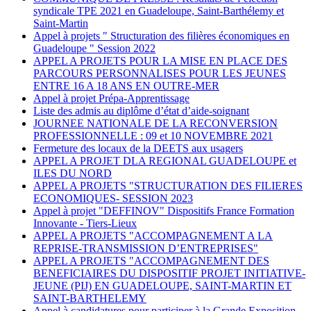
syndicale TPE 2021 en Guadeloupe, Saint-Barthélemy et
Saint-Martin
Appel à projets " Structuration des filières économiques en
Guadeloupe " Session 2022
APPEL A PROJETS POUR LA MISE EN PLACE DES
PARCOURS PERSONNALISES POUR LES JEUNES
ENTRE 16 A 18 ANS EN OUTRE-MER
Appel à projet Prépa-Apprentissage
Liste des admis au diplôme d’état d’aide-soignant
JOURNEE NATIONALE DE LA RECONVERSION
PROFESSIONNELLE : 09 et 10 NOVEMBRE 2021
Fermeture des locaux de la DEETS aux usagers
APPEL A PROJET DLA REGIONAL GUADELOUPE et
ILES DU NORD
APPEL A PROJETS "STRUCTURATION DES FILIERES
ECONOMIQUES- SESSION 2023
Appel à projet "DEFFINOV" Dispositifs France Formation
Innovante - Tiers-Lieux
APPEL A PROJETS "ACCOMPAGNEMENT A LA
REPRISE-TRANSMISSION D’ENTREPRISES"
APPEL A PROJETS "ACCOMPAGNEMENT DES
BENEFICIAIRES DU DISPOSITIF PROJET INITIATIVE-
JEUNE (PIJ) EN GUADELOUPE, SAINT-MARTIN ET
SAINT-BARTHELEMY
Appel à candidatures pour participer à la Grande Exposition