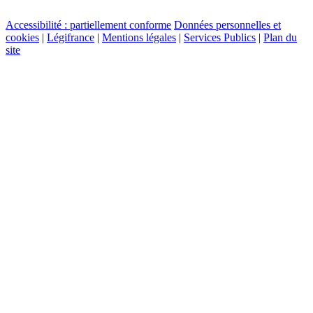
Accessibilité : partiellement conforme
Données personnelles et
cookies
|
Légifrance
|
Mentions légales
|
Services Publics
|
Plan du
site