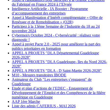
du Fabriqué en France 2024 à l’Elysée
Intelligence Artificielle - IA Booster : Programme
d’accompagnement des entreprises
Appel à Manifestation d’Intérêt complémentaire « Offre de
Repérage et de Remobilisation » (O2R)
Participez à la 13ème Semaine de l’Industrie du 18 au 24
novembre 2024
Cybermoi/s Octobre 2024 - Cybersécurité : réalisez votre
diagnostic !
Appel à projet Pacte 2.0 - 2025 pour améliorer la part des
publics prioritaires en formation
APPEL A PROJETS "DLA Départemental Guadeloupe
2026-2028"
APPEL A PROJETS "DLA Guadeloupe- Iles du Nord 2026-
2028"
APPEL A PROJETS "DLA - D Saint-Martin 2026-2028"
M10 - Mesures transitoires IBODE
Animateur du Club "Les entreprises s’engagent" de
Guadeloupe
Etude et plan d’actions de l’EDEC - Engagement de
Développement de l’Emploi et des Compétences de la filière
numérique en Guadeloupe
AAP 1ère Marche
Liste des admis CAFERIUS - MAI 2026