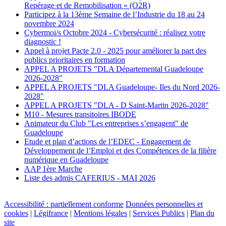
Repérage et de Remobilisation » (O2R)
Participez à la 13ème Semaine de l’Industrie du 18 au 24
novembre 2024
Cybermoi/s Octobre 2024 - Cybersécurité : réalisez votre
diagnostic !
Appel à projet Pacte 2.0 - 2025 pour améliorer la part des
publics prioritaires en formation
APPEL A PROJETS "DLA Départemental Guadeloupe
2026-2028"
APPEL A PROJETS "DLA Guadeloupe- Iles du Nord 2026-
2028"
APPEL A PROJETS "DLA - D Saint-Martin 2026-2028"
M10 - Mesures transitoires IBODE
Animateur du Club "Les entreprises s’engagent" de
Guadeloupe
Etude et plan d’actions de l’EDEC - Engagement de
Développement de l’Emploi et des Compétences de la filière
numérique en Guadeloupe
AAP 1ère Marche
Liste des admis CAFERIUS - MAI 2026
Accessibilité : partiellement conforme
Données personnelles et
cookies
|
Légifrance
|
Mentions légales
|
Services Publics
|
Plan du
site