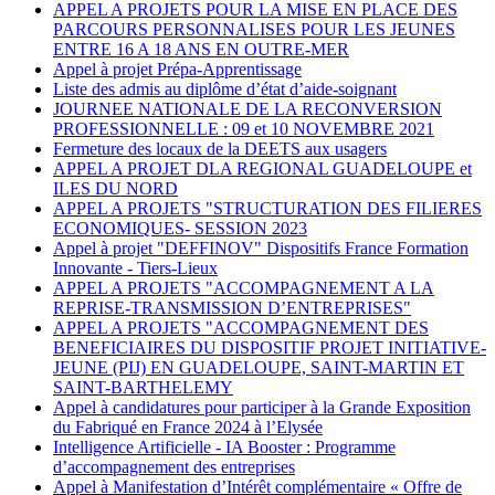
APPEL A PROJETS POUR LA MISE EN PLACE DES
PARCOURS PERSONNALISES POUR LES JEUNES
ENTRE 16 A 18 ANS EN OUTRE-MER
Appel à projet Prépa-Apprentissage
Liste des admis au diplôme d’état d’aide-soignant
JOURNEE NATIONALE DE LA RECONVERSION
PROFESSIONNELLE : 09 et 10 NOVEMBRE 2021
Fermeture des locaux de la DEETS aux usagers
APPEL A PROJET DLA REGIONAL GUADELOUPE et
ILES DU NORD
APPEL A PROJETS "STRUCTURATION DES FILIERES
ECONOMIQUES- SESSION 2023
Appel à projet "DEFFINOV" Dispositifs France Formation
Innovante - Tiers-Lieux
APPEL A PROJETS "ACCOMPAGNEMENT A LA
REPRISE-TRANSMISSION D’ENTREPRISES"
APPEL A PROJETS "ACCOMPAGNEMENT DES
BENEFICIAIRES DU DISPOSITIF PROJET INITIATIVE-
JEUNE (PIJ) EN GUADELOUPE, SAINT-MARTIN ET
SAINT-BARTHELEMY
Appel à candidatures pour participer à la Grande Exposition
du Fabriqué en France 2024 à l’Elysée
Intelligence Artificielle - IA Booster : Programme
d’accompagnement des entreprises
Appel à Manifestation d’Intérêt complémentaire « Offre de