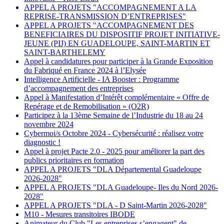
APPEL A PROJETS "ACCOMPAGNEMENT A LA
REPRISE-TRANSMISSION D’ENTREPRISES"
APPEL A PROJETS "ACCOMPAGNEMENT DES
BENEFICIAIRES DU DISPOSITIF PROJET INITIATIVE-
JEUNE (PIJ) EN GUADELOUPE, SAINT-MARTIN ET
SAINT-BARTHELEMY
Appel à candidatures pour participer à la Grande Exposition
du Fabriqué en France 2024 à l’Elysée
Intelligence Artificielle - IA Booster : Programme
d’accompagnement des entreprises
Appel à Manifestation d’Intérêt complémentaire « Offre de
Repérage et de Remobilisation » (O2R)
Participez à la 13ème Semaine de l’Industrie du 18 au 24
novembre 2024
Cybermoi/s Octobre 2024 - Cybersécurité : réalisez votre
diagnostic !
Appel à projet Pacte 2.0 - 2025 pour améliorer la part des
publics prioritaires en formation
APPEL A PROJETS "DLA Départemental Guadeloupe
2026-2028"
APPEL A PROJETS "DLA Guadeloupe- Iles du Nord 2026-
2028"
APPEL A PROJETS "DLA - D Saint-Martin 2026-2028"
M10 - Mesures transitoires IBODE
Animateur du Club "Les entreprises s’engagent" de