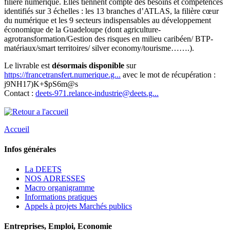
filière numérique. Elles tiennent compte des besoins et compétences
identifiés sur 3 échelles : les 13 branches d’ATLAS, la filière cœur
du numérique et les 9 secteurs indispensables au développement
économique de la Guadeloupe (dont agriculture-
agrotransformation/Gestion des risques en milieu caribéen/ BTP-
matériaux/smart territoires/ silver economy/tourisme…….).
Le livrable est
désormais disponible
sur
https://francetransfert.numerique.g...
avec le mot de récupération :
j9NH17)K+$pS6m@s
Contact :
deets-971.relance-industrie@deets.g...
Accueil
Infos générales
La DEETS
NOS ADRESSES
Macro organigramme
Informations pratiques
Appels à projets Marchés publics
Entreprises, Emploi, Economie