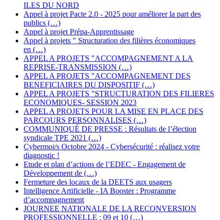
ILES DU NORD
Appel à projet Pacte 2.0 - 2025 pour améliorer la part des
publics (…)
Appel à projet Prépa-Apprentissage
Appel à projets " Structuration des filières économiques
en (…)
APPEL A PROJETS "ACCOMPAGNEMENT A LA
REPRISE-TRANSMISSION (…)
APPEL A PROJETS "ACCOMPAGNEMENT DES
BENEFICIAIRES DU DISPOSITIF (…)
APPEL A PROJETS "STRUCTURATION DES FILIERES
ECONOMIQUES- SESSION 2023
APPEL A PROJETS POUR LA MISE EN PLACE DES
PARCOURS PERSONNALISES (…)
COMMUNIQUÉ DE PRESSE : Résultats de l’élection
syndicale TPE 2021 (…)
Cybermoi/s Octobre 2024 - Cybersécurité : réalisez votre
diagnostic !
Etude et plan d’actions de l’EDEC - Engagement de
Développement de (…)
Fermeture des locaux de la DEETS aux usagers
Intelligence Artificielle - IA Booster : Programme
d’accompagnement
JOURNEE NATIONALE DE LA RECONVERSION
PROFESSIONNELLE : 09 et 10 (…)