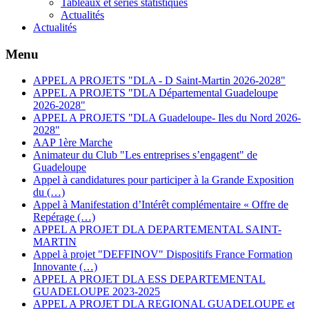
Tableaux et séries statistiques
Actualités
Actualités
Menu
APPEL A PROJETS "DLA - D Saint-Martin 2026-2028"
APPEL A PROJETS "DLA Départemental Guadeloupe
2026-2028"
APPEL A PROJETS "DLA Guadeloupe- Iles du Nord 2026-
2028"
AAP 1ère Marche
Animateur du Club "Les entreprises s’engagent" de
Guadeloupe
Appel à candidatures pour participer à la Grande Exposition
du (…)
Appel à Manifestation d’Intérêt complémentaire « Offre de
Repérage (…)
APPEL A PROJET DLA DEPARTEMENTAL SAINT-
MARTIN
Appel à projet "DEFFINOV" Dispositifs France Formation
Innovante (…)
APPEL A PROJET DLA ESS DEPARTEMENTAL
GUADELOUPE 2023-2025
APPEL A PROJET DLA REGIONAL GUADELOUPE et