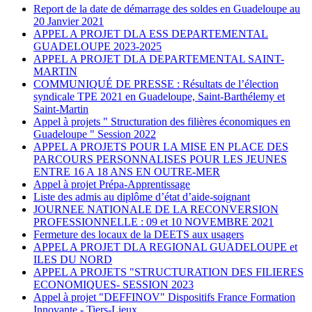
Report de la date de démarrage des soldes en Guadeloupe au
20 Janvier 2021
APPEL A PROJET DLA ESS DEPARTEMENTAL
GUADELOUPE 2023-2025
APPEL A PROJET DLA DEPARTEMENTAL SAINT-
MARTIN
COMMUNIQUÉ DE PRESSE : Résultats de l’élection
syndicale TPE 2021 en Guadeloupe, Saint-Barthélemy et
Saint-Martin
Appel à projets " Structuration des filières économiques en
Guadeloupe " Session 2022
APPEL A PROJETS POUR LA MISE EN PLACE DES
PARCOURS PERSONNALISES POUR LES JEUNES
ENTRE 16 A 18 ANS EN OUTRE-MER
Appel à projet Prépa-Apprentissage
Liste des admis au diplôme d’état d’aide-soignant
JOURNEE NATIONALE DE LA RECONVERSION
PROFESSIONNELLE : 09 et 10 NOVEMBRE 2021
Fermeture des locaux de la DEETS aux usagers
APPEL A PROJET DLA REGIONAL GUADELOUPE et
ILES DU NORD
APPEL A PROJETS "STRUCTURATION DES FILIERES
ECONOMIQUES- SESSION 2023
Appel à projet "DEFFINOV" Dispositifs France Formation
Innovante - Tiers-Lieux