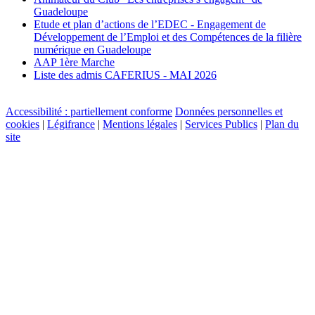
Guadeloupe
Etude et plan d’actions de l’EDEC - Engagement de
Développement de l’Emploi et des Compétences de la filière
numérique en Guadeloupe
AAP 1ère Marche
Liste des admis CAFERIUS - MAI 2026
Accessibilité : partiellement conforme
Données personnelles et
cookies
|
Légifrance
|
Mentions légales
|
Services Publics
|
Plan du
site