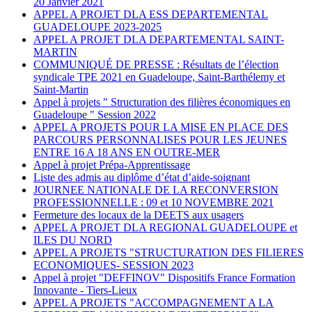
20 Janvier 2021
APPEL A PROJET DLA ESS DEPARTEMENTAL
GUADELOUPE 2023-2025
APPEL A PROJET DLA DEPARTEMENTAL SAINT-
MARTIN
COMMUNIQUÉ DE PRESSE : Résultats de l’élection
syndicale TPE 2021 en Guadeloupe, Saint-Barthélemy et
Saint-Martin
Appel à projets " Structuration des filières économiques en
Guadeloupe " Session 2022
APPEL A PROJETS POUR LA MISE EN PLACE DES
PARCOURS PERSONNALISES POUR LES JEUNES
ENTRE 16 A 18 ANS EN OUTRE-MER
Appel à projet Prépa-Apprentissage
Liste des admis au diplôme d’état d’aide-soignant
JOURNEE NATIONALE DE LA RECONVERSION
PROFESSIONNELLE : 09 et 10 NOVEMBRE 2021
Fermeture des locaux de la DEETS aux usagers
APPEL A PROJET DLA REGIONAL GUADELOUPE et
ILES DU NORD
APPEL A PROJETS "STRUCTURATION DES FILIERES
ECONOMIQUES- SESSION 2023
Appel à projet "DEFFINOV" Dispositifs France Formation
Innovante - Tiers-Lieux
APPEL A PROJETS "ACCOMPAGNEMENT A LA