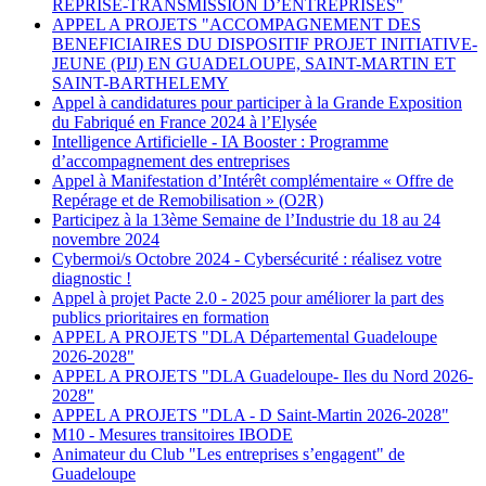
REPRISE-TRANSMISSION D’ENTREPRISES"
APPEL A PROJETS "ACCOMPAGNEMENT DES
BENEFICIAIRES DU DISPOSITIF PROJET INITIATIVE-
JEUNE (PIJ) EN GUADELOUPE, SAINT-MARTIN ET
SAINT-BARTHELEMY
Appel à candidatures pour participer à la Grande Exposition
du Fabriqué en France 2024 à l’Elysée
Intelligence Artificielle - IA Booster : Programme
d’accompagnement des entreprises
Appel à Manifestation d’Intérêt complémentaire « Offre de
Repérage et de Remobilisation » (O2R)
Participez à la 13ème Semaine de l’Industrie du 18 au 24
novembre 2024
Cybermoi/s Octobre 2024 - Cybersécurité : réalisez votre
diagnostic !
Appel à projet Pacte 2.0 - 2025 pour améliorer la part des
publics prioritaires en formation
APPEL A PROJETS "DLA Départemental Guadeloupe
2026-2028"
APPEL A PROJETS "DLA Guadeloupe- Iles du Nord 2026-
2028"
APPEL A PROJETS "DLA - D Saint-Martin 2026-2028"
M10 - Mesures transitoires IBODE
Animateur du Club "Les entreprises s’engagent" de
Guadeloupe