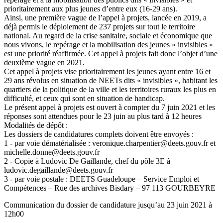
prioritairement aux plus jeunes d’entre eux (16-29 ans).
Ainsi, une première vague de l’appel à projets, lancée en 2019, a
déjà permis le déploiement de 237 projets sur tout le territoire
national. Au regard de la crise sanitaire, sociale et économique que
nous vivons, le repérage et la mobilisation des jeunes « invisibles »
est une priorité réaffirmée. Cet appel à projets fait donc l’objet d’une
deuxième vague en 2021.
Cet appel à projets vise prioritairement les jeunes ayant entre 16 et
29 ans révolus en situation de NEETs dits « invisibles », habitant les
quartiers de la politique de la ville et les territoires ruraux les plus en
difficulté, et ceux qui sont en situation de handicap.
Le présent appel à projets est ouvert à compter du 7 juin 2021 et les
réponses sont attendues pour le 23 juin au plus tard à 12 heures
Modalités de dépôt :
Les dossiers de candidatures complets doivent être envoyés :
1 - par voie dématérialisée : veronique.charpentier@deets.gouv.fr et
michelle.donne@deets.gouv.fr
2 - Copie à Ludovic De Gaillande, chef du pôle 3E à
ludovic.degaillande@deets.gouv.fr
3 - par voie postale : DEETS Guadeloupe – Service Emploi et
Compétences – Rue des archives Bisdary – 97 113 GOURBEYRE
Communication du dossier de candidature jusqu’au 23 juin 2021 à
12h00