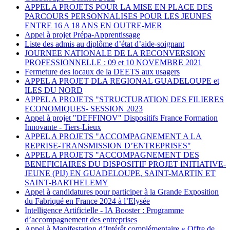
APPEL A PROJETS POUR LA MISE EN PLACE DES
PARCOURS PERSONNALISES POUR LES JEUNES
ENTRE 16 A 18 ANS EN OUTRE-MER
Appel à projet Prépa-Apprentissage
Liste des admis au diplôme d’état d’aide-soignant
JOURNEE NATIONALE DE LA RECONVERSION
PROFESSIONNELLE : 09 et 10 NOVEMBRE 2021
Fermeture des locaux de la DEETS aux usagers
APPEL A PROJET DLA REGIONAL GUADELOUPE et
ILES DU NORD
APPEL A PROJETS "STRUCTURATION DES FILIERES
ECONOMIQUES- SESSION 2023
Appel à projet "DEFFINOV" Dispositifs France Formation
Innovante - Tiers-Lieux
APPEL A PROJETS "ACCOMPAGNEMENT A LA
REPRISE-TRANSMISSION D’ENTREPRISES"
APPEL A PROJETS "ACCOMPAGNEMENT DES
BENEFICIAIRES DU DISPOSITIF PROJET INITIATIVE-
JEUNE (PIJ) EN GUADELOUPE, SAINT-MARTIN ET
SAINT-BARTHELEMY
Appel à candidatures pour participer à la Grande Exposition
du Fabriqué en France 2024 à l’Elysée
Intelligence Artificielle - IA Booster : Programme
d’accompagnement des entreprises
Appel à Manifestation d’Intérêt complémentaire « Offre de