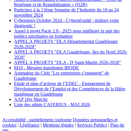
Repérage et de Remobilisation » (O2R)
Participez à la 13ème Semaine de l’Industrie du 18 au 24
novembre 2024
Cybermoi/s Octobre 2024 - Cybersécurité : réalisez votre
diagnostic !
Appel à projet Pacte 2.0 - 2025 pour améliorer la part des
publics prioritaires en formation
APPEL A PROJETS "DLA Départemental Guadeloupe
2026-2028"
APPEL A PROJETS "DLA Guadeloupe- Iles du Nord 2026-
2028"
APPEL A PROJETS "DLA - D Saint-Martin 2026-2028"
M10 - Mesures transitoires IBODE
Animateur du Club "Les entreprises s’engagent" de
Guadeloupe
Etude et plan d’actions de l’EDEC - Engagement de
Développement de l’Emploi et des Compétences de la filière
numérique en Guadeloupe
AAP 1ère Marche
Liste des admis CAFERIUS - MAI 2026
Accessibilité : partiellement conforme
Données personnelles et
cookies
|
Légifrance
|
Mentions légales
|
Services Publics
|
Plan du
site