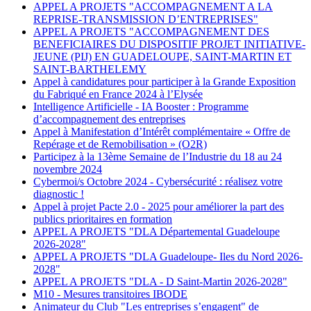
APPEL A PROJETS "ACCOMPAGNEMENT A LA
REPRISE-TRANSMISSION D’ENTREPRISES"
APPEL A PROJETS "ACCOMPAGNEMENT DES
BENEFICIAIRES DU DISPOSITIF PROJET INITIATIVE-
JEUNE (PIJ) EN GUADELOUPE, SAINT-MARTIN ET
SAINT-BARTHELEMY
Appel à candidatures pour participer à la Grande Exposition
du Fabriqué en France 2024 à l’Elysée
Intelligence Artificielle - IA Booster : Programme
d’accompagnement des entreprises
Appel à Manifestation d’Intérêt complémentaire « Offre de
Repérage et de Remobilisation » (O2R)
Participez à la 13ème Semaine de l’Industrie du 18 au 24
novembre 2024
Cybermoi/s Octobre 2024 - Cybersécurité : réalisez votre
diagnostic !
Appel à projet Pacte 2.0 - 2025 pour améliorer la part des
publics prioritaires en formation
APPEL A PROJETS "DLA Départemental Guadeloupe
2026-2028"
APPEL A PROJETS "DLA Guadeloupe- Iles du Nord 2026-
2028"
APPEL A PROJETS "DLA - D Saint-Martin 2026-2028"
M10 - Mesures transitoires IBODE
Animateur du Club "Les entreprises s’engagent" de