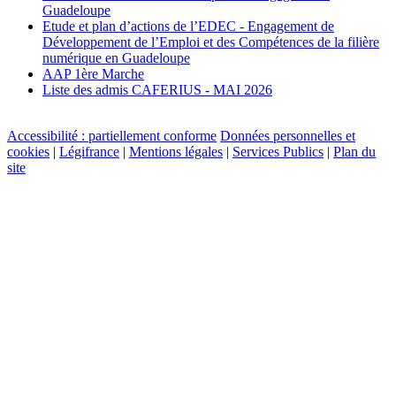
Guadeloupe
Etude et plan d’actions de l’EDEC - Engagement de
Développement de l’Emploi et des Compétences de la filière
numérique en Guadeloupe
AAP 1ère Marche
Liste des admis CAFERIUS - MAI 2026
Accessibilité : partiellement conforme
Données personnelles et
cookies
|
Légifrance
|
Mentions légales
|
Services Publics
|
Plan du
site