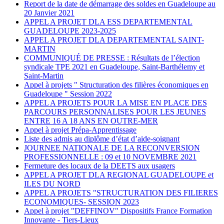
Report de la date de démarrage des soldes en Guadeloupe au
20 Janvier 2021
APPEL A PROJET DLA ESS DEPARTEMENTAL
GUADELOUPE 2023-2025
APPEL A PROJET DLA DEPARTEMENTAL SAINT-
MARTIN
COMMUNIQUÉ DE PRESSE : Résultats de l’élection
syndicale TPE 2021 en Guadeloupe, Saint-Barthélemy et
Saint-Martin
Appel à projets " Structuration des filières économiques en
Guadeloupe " Session 2022
APPEL A PROJETS POUR LA MISE EN PLACE DES
PARCOURS PERSONNALISES POUR LES JEUNES
ENTRE 16 A 18 ANS EN OUTRE-MER
Appel à projet Prépa-Apprentissage
Liste des admis au diplôme d’état d’aide-soignant
JOURNEE NATIONALE DE LA RECONVERSION
PROFESSIONNELLE : 09 et 10 NOVEMBRE 2021
Fermeture des locaux de la DEETS aux usagers
APPEL A PROJET DLA REGIONAL GUADELOUPE et
ILES DU NORD
APPEL A PROJETS "STRUCTURATION DES FILIERES
ECONOMIQUES- SESSION 2023
Appel à projet "DEFFINOV" Dispositifs France Formation
Innovante - Tiers-Lieux