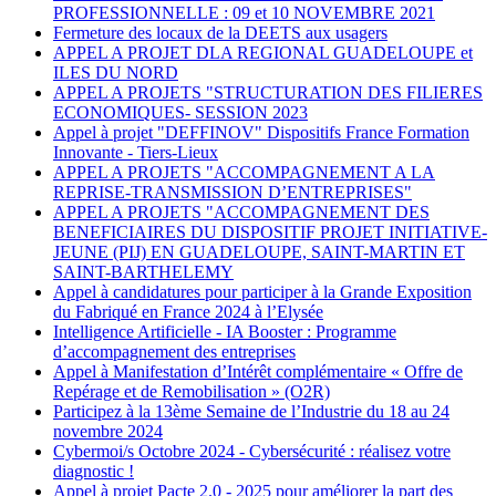
PROFESSIONNELLE : 09 et 10 NOVEMBRE 2021
Fermeture des locaux de la DEETS aux usagers
APPEL A PROJET DLA REGIONAL GUADELOUPE et
ILES DU NORD
APPEL A PROJETS "STRUCTURATION DES FILIERES
ECONOMIQUES- SESSION 2023
Appel à projet "DEFFINOV" Dispositifs France Formation
Innovante - Tiers-Lieux
APPEL A PROJETS "ACCOMPAGNEMENT A LA
REPRISE-TRANSMISSION D’ENTREPRISES"
APPEL A PROJETS "ACCOMPAGNEMENT DES
BENEFICIAIRES DU DISPOSITIF PROJET INITIATIVE-
JEUNE (PIJ) EN GUADELOUPE, SAINT-MARTIN ET
SAINT-BARTHELEMY
Appel à candidatures pour participer à la Grande Exposition
du Fabriqué en France 2024 à l’Elysée
Intelligence Artificielle - IA Booster : Programme
d’accompagnement des entreprises
Appel à Manifestation d’Intérêt complémentaire « Offre de
Repérage et de Remobilisation » (O2R)
Participez à la 13ème Semaine de l’Industrie du 18 au 24
novembre 2024
Cybermoi/s Octobre 2024 - Cybersécurité : réalisez votre
diagnostic !
Appel à projet Pacte 2.0 - 2025 pour améliorer la part des