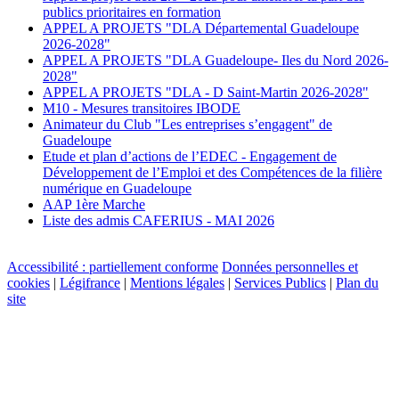
publics prioritaires en formation
APPEL A PROJETS "DLA Départemental Guadeloupe
2026-2028"
APPEL A PROJETS "DLA Guadeloupe- Iles du Nord 2026-
2028"
APPEL A PROJETS "DLA - D Saint-Martin 2026-2028"
M10 - Mesures transitoires IBODE
Animateur du Club "Les entreprises s’engagent" de
Guadeloupe
Etude et plan d’actions de l’EDEC - Engagement de
Développement de l’Emploi et des Compétences de la filière
numérique en Guadeloupe
AAP 1ère Marche
Liste des admis CAFERIUS - MAI 2026
Accessibilité : partiellement conforme
Données personnelles et
cookies
|
Légifrance
|
Mentions légales
|
Services Publics
|
Plan du
site