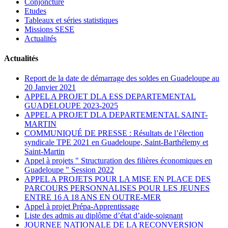
Conjoncture
Etudes
Tableaux et séries statistiques
Missions SESE
Actualités
Actualités
Report de la date de démarrage des soldes en Guadeloupe au
20 Janvier 2021
APPEL A PROJET DLA ESS DEPARTEMENTAL
GUADELOUPE 2023-2025
APPEL A PROJET DLA DEPARTEMENTAL SAINT-
MARTIN
COMMUNIQUÉ DE PRESSE : Résultats de l’élection
syndicale TPE 2021 en Guadeloupe, Saint-Barthélemy et
Saint-Martin
Appel à projets " Structuration des filières économiques en
Guadeloupe " Session 2022
APPEL A PROJETS POUR LA MISE EN PLACE DES
PARCOURS PERSONNALISES POUR LES JEUNES
ENTRE 16 A 18 ANS EN OUTRE-MER
Appel à projet Prépa-Apprentissage
Liste des admis au diplôme d’état d’aide-soignant
JOURNEE NATIONALE DE LA RECONVERSION