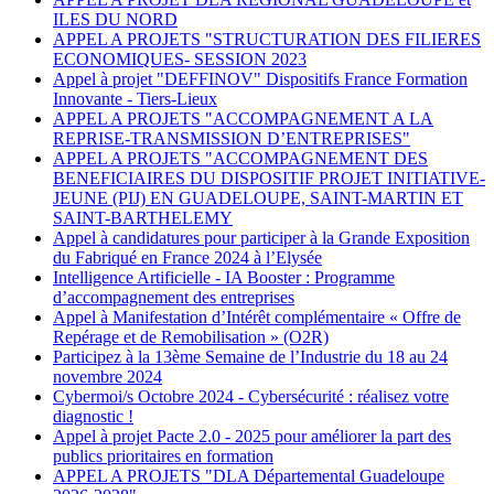
ILES DU NORD
APPEL A PROJETS "STRUCTURATION DES FILIERES
ECONOMIQUES- SESSION 2023
Appel à projet "DEFFINOV" Dispositifs France Formation
Innovante - Tiers-Lieux
APPEL A PROJETS "ACCOMPAGNEMENT A LA
REPRISE-TRANSMISSION D’ENTREPRISES"
APPEL A PROJETS "ACCOMPAGNEMENT DES
BENEFICIAIRES DU DISPOSITIF PROJET INITIATIVE-
JEUNE (PIJ) EN GUADELOUPE, SAINT-MARTIN ET
SAINT-BARTHELEMY
Appel à candidatures pour participer à la Grande Exposition
du Fabriqué en France 2024 à l’Elysée
Intelligence Artificielle - IA Booster : Programme
d’accompagnement des entreprises
Appel à Manifestation d’Intérêt complémentaire « Offre de
Repérage et de Remobilisation » (O2R)
Participez à la 13ème Semaine de l’Industrie du 18 au 24
novembre 2024
Cybermoi/s Octobre 2024 - Cybersécurité : réalisez votre
diagnostic !
Appel à projet Pacte 2.0 - 2025 pour améliorer la part des
publics prioritaires en formation
APPEL A PROJETS "DLA Départemental Guadeloupe