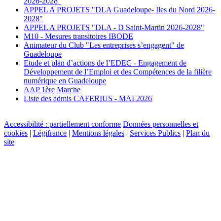
2026-2028"
APPEL A PROJETS "DLA Guadeloupe- Iles du Nord 2026-
2028"
APPEL A PROJETS "DLA - D Saint-Martin 2026-2028"
M10 - Mesures transitoires IBODE
Animateur du Club "Les entreprises s’engagent" de
Guadeloupe
Etude et plan d’actions de l’EDEC - Engagement de
Développement de l’Emploi et des Compétences de la filière
numérique en Guadeloupe
AAP 1ère Marche
Liste des admis CAFERIUS - MAI 2026
Accessibilité : partiellement conforme
Données personnelles et
cookies
|
Légifrance
|
Mentions légales
|
Services Publics
|
Plan du
site