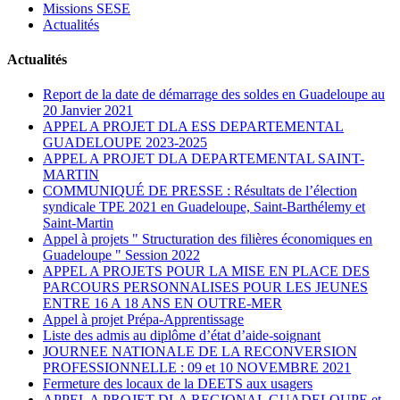
Missions SESE
Actualités
Actualités
Report de la date de démarrage des soldes en Guadeloupe au
20 Janvier 2021
APPEL A PROJET DLA ESS DEPARTEMENTAL
GUADELOUPE 2023-2025
APPEL A PROJET DLA DEPARTEMENTAL SAINT-
MARTIN
COMMUNIQUÉ DE PRESSE : Résultats de l’élection
syndicale TPE 2021 en Guadeloupe, Saint-Barthélemy et
Saint-Martin
Appel à projets " Structuration des filières économiques en
Guadeloupe " Session 2022
APPEL A PROJETS POUR LA MISE EN PLACE DES
PARCOURS PERSONNALISES POUR LES JEUNES
ENTRE 16 A 18 ANS EN OUTRE-MER
Appel à projet Prépa-Apprentissage
Liste des admis au diplôme d’état d’aide-soignant
JOURNEE NATIONALE DE LA RECONVERSION
PROFESSIONNELLE : 09 et 10 NOVEMBRE 2021
Fermeture des locaux de la DEETS aux usagers
APPEL A PROJET DLA REGIONAL GUADELOUPE et