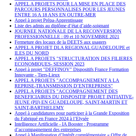
APPEL A PROJETS POUR LA MISE EN PLACE DES
PARCOURS PERSONNALISES POUR LES JEUNES
ENTRE 16 A 18 ANS EN OUTRE-MER
Appel à projet Prépa-Apprentissage
Liste des admis au diplôme d’état d’aide-soignant
JOURNEE NATIONALE DE LA RECONVERSION
PROFESSIONNELLE : 09 et 10 NOVEMBRE 2021
Fermeture des locaux de la DEETS aux usagers
APPEL A PROJET DLA REGIONAL GUADELOUPE et
ILES DU NORD
APPEL A PROJETS "STRUCTURATION DES FILIERES
ECONOMIQUES- SESSION 2023
Appel à projet "DEFFINOV" Dispositifs France Formation
Innovante - Tiers-Lieux
APPEL A PROJETS "ACCOMPAGNEMENT A LA
REPRISE-TRANSMISSION D’ENTREPRISES"
APPEL A PROJETS "ACCOMPAGNEMENT DES
BENEFICIAIRES DU DISPOSITIF PROJET INITIATIVE-
JEUNE (PIJ) EN GUADELOUPE, SAINT-MARTIN ET
SAINT-BARTHELEMY
Appel à candidatures pour participer à la Grande Exposition
du Fabriqué en France 2024 à l’Elysée
Intelligence Artificielle - IA Booster : Programme
d’accompagnement des entreprises
Appel à Manifestation d’Intérêt complémentaire « Offre de