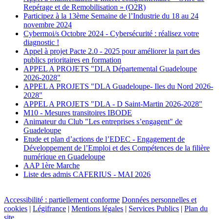
Repérage et de Remobilisation » (O2R)
Participez à la 13ème Semaine de l’Industrie du 18 au 24
novembre 2024
Cybermoi/s Octobre 2024 - Cybersécurité : réalisez votre
diagnostic !
Appel à projet Pacte 2.0 - 2025 pour améliorer la part des
publics prioritaires en formation
APPEL A PROJETS "DLA Départemental Guadeloupe
2026-2028"
APPEL A PROJETS "DLA Guadeloupe- Iles du Nord 2026-
2028"
APPEL A PROJETS "DLA - D Saint-Martin 2026-2028"
M10 - Mesures transitoires IBODE
Animateur du Club "Les entreprises s’engagent" de
Guadeloupe
Etude et plan d’actions de l’EDEC - Engagement de
Développement de l’Emploi et des Compétences de la filière
numérique en Guadeloupe
AAP 1ère Marche
Liste des admis CAFERIUS - MAI 2026
Accessibilité : partiellement conforme
Données personnelles et
cookies
|
Légifrance
|
Mentions légales
|
Services Publics
|
Plan du
site