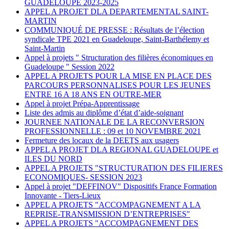
GUADELOUPE 2023-2025
APPEL A PROJET DLA DEPARTEMENTAL SAINT-
MARTIN
COMMUNIQUÉ DE PRESSE : Résultats de l’élection
syndicale TPE 2021 en Guadeloupe, Saint-Barthélemy et
Saint-Martin
Appel à projets " Structuration des filières économiques en
Guadeloupe " Session 2022
APPEL A PROJETS POUR LA MISE EN PLACE DES
PARCOURS PERSONNALISES POUR LES JEUNES
ENTRE 16 A 18 ANS EN OUTRE-MER
Appel à projet Prépa-Apprentissage
Liste des admis au diplôme d’état d’aide-soignant
JOURNEE NATIONALE DE LA RECONVERSION
PROFESSIONNELLE : 09 et 10 NOVEMBRE 2021
Fermeture des locaux de la DEETS aux usagers
APPEL A PROJET DLA REGIONAL GUADELOUPE et
ILES DU NORD
APPEL A PROJETS "STRUCTURATION DES FILIERES
ECONOMIQUES- SESSION 2023
Appel à projet "DEFFINOV" Dispositifs France Formation
Innovante - Tiers-Lieux
APPEL A PROJETS "ACCOMPAGNEMENT A LA
REPRISE-TRANSMISSION D’ENTREPRISES"
APPEL A PROJETS "ACCOMPAGNEMENT DES