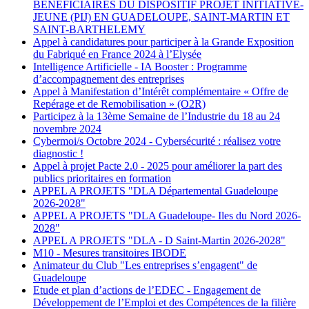
BENEFICIAIRES DU DISPOSITIF PROJET INITIATIVE-
JEUNE (PIJ) EN GUADELOUPE, SAINT-MARTIN ET
SAINT-BARTHELEMY
Appel à candidatures pour participer à la Grande Exposition
du Fabriqué en France 2024 à l’Elysée
Intelligence Artificielle - IA Booster : Programme
d’accompagnement des entreprises
Appel à Manifestation d’Intérêt complémentaire « Offre de
Repérage et de Remobilisation » (O2R)
Participez à la 13ème Semaine de l’Industrie du 18 au 24
novembre 2024
Cybermoi/s Octobre 2024 - Cybersécurité : réalisez votre
diagnostic !
Appel à projet Pacte 2.0 - 2025 pour améliorer la part des
publics prioritaires en formation
APPEL A PROJETS "DLA Départemental Guadeloupe
2026-2028"
APPEL A PROJETS "DLA Guadeloupe- Iles du Nord 2026-
2028"
APPEL A PROJETS "DLA - D Saint-Martin 2026-2028"
M10 - Mesures transitoires IBODE
Animateur du Club "Les entreprises s’engagent" de
Guadeloupe
Etude et plan d’actions de l’EDEC - Engagement de
Développement de l’Emploi et des Compétences de la filière