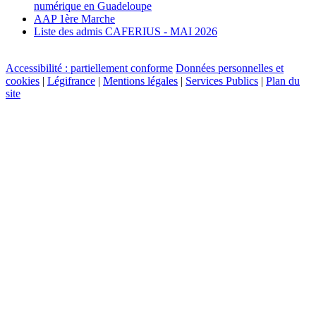
numérique en Guadeloupe
AAP 1ère Marche
Liste des admis CAFERIUS - MAI 2026
Accessibilité : partiellement conforme
Données personnelles et
cookies
|
Légifrance
|
Mentions légales
|
Services Publics
|
Plan du
site