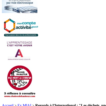
Accueil
>
Ex MIAI
>
Regards à l’International : "Les déchets, une f