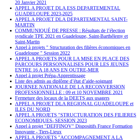
20 Janvier 2021
APPEL A PROJET DLA ESS DEPARTEMENTAL
GUADELOUPE 2023-2025
APPEL A PROJET DLA DEPARTEMENTAL SAINT-
MARTIN
COMMUNIQUÉ DE PRESSE : Résultats de l’élection
syndicale TPE 2021 en Guadeloupe, Saint-Barthélemy et
Saint-Martin
Appel à projets " Structuration des filières économiques en
Guadeloupe " Session 2022
APPEL A PROJETS POUR LA MISE EN PLACE DES
PARCOURS PERSONNALISES POUR LES JEUNES
ENTRE 16 A 18 ANS EN OUTRE-MER
Appel à projet Prépa-Apprentissage
Liste des admis au diplôme d’état d’aide-soignant
JOURNEE NATIONALE DE LA RECONVERSION
PROFESSIONNELLE : 09 et 10 NOVEMBRE 2021
Fermeture des locaux de la DEETS aux usagers
APPEL A PROJET DLA REGIONAL GUADELOUPE et
ILES DU NORD
APPEL A PROJETS "STRUCTURATION DES FILIERES
ECONOMIQUES- SESSION 2023
Appel à projet "DEFFINOV" Dispositifs France Formation
Innovante - Tiers-Lieux
APPEL A PROJETS "ACCOMPAGNEMENT A LA