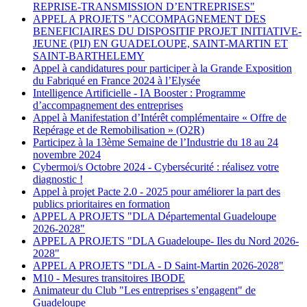
REPRISE-TRANSMISSION D’ENTREPRISES"
APPEL A PROJETS "ACCOMPAGNEMENT DES
BENEFICIAIRES DU DISPOSITIF PROJET INITIATIVE-
JEUNE (PIJ) EN GUADELOUPE, SAINT-MARTIN ET
SAINT-BARTHELEMY
Appel à candidatures pour participer à la Grande Exposition
du Fabriqué en France 2024 à l’Elysée
Intelligence Artificielle - IA Booster : Programme
d’accompagnement des entreprises
Appel à Manifestation d’Intérêt complémentaire « Offre de
Repérage et de Remobilisation » (O2R)
Participez à la 13ème Semaine de l’Industrie du 18 au 24
novembre 2024
Cybermoi/s Octobre 2024 - Cybersécurité : réalisez votre
diagnostic !
Appel à projet Pacte 2.0 - 2025 pour améliorer la part des
publics prioritaires en formation
APPEL A PROJETS "DLA Départemental Guadeloupe
2026-2028"
APPEL A PROJETS "DLA Guadeloupe- Iles du Nord 2026-
2028"
APPEL A PROJETS "DLA - D Saint-Martin 2026-2028"
M10 - Mesures transitoires IBODE
Animateur du Club "Les entreprises s’engagent" de
Guadeloupe