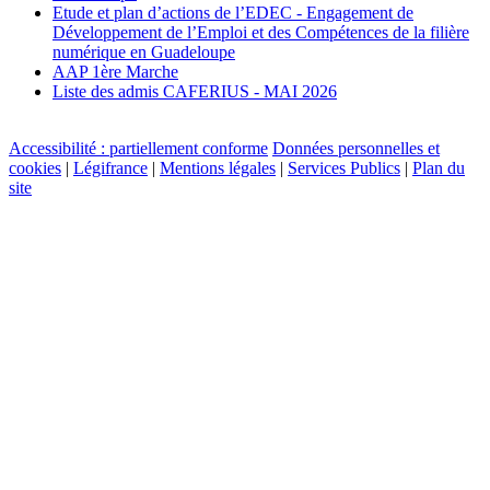
Etude et plan d’actions de l’EDEC - Engagement de
Développement de l’Emploi et des Compétences de la filière
numérique en Guadeloupe
AAP 1ère Marche
Liste des admis CAFERIUS - MAI 2026
Accessibilité : partiellement conforme
Données personnelles et
cookies
|
Légifrance
|
Mentions légales
|
Services Publics
|
Plan du
site