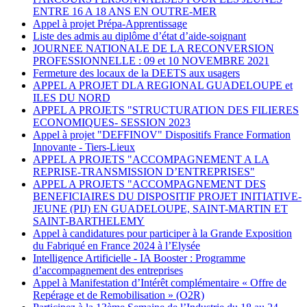
ENTRE 16 A 18 ANS EN OUTRE-MER
Appel à projet Prépa-Apprentissage
Liste des admis au diplôme d’état d’aide-soignant
JOURNEE NATIONALE DE LA RECONVERSION
PROFESSIONNELLE : 09 et 10 NOVEMBRE 2021
Fermeture des locaux de la DEETS aux usagers
APPEL A PROJET DLA REGIONAL GUADELOUPE et
ILES DU NORD
APPEL A PROJETS "STRUCTURATION DES FILIERES
ECONOMIQUES- SESSION 2023
Appel à projet "DEFFINOV" Dispositifs France Formation
Innovante - Tiers-Lieux
APPEL A PROJETS "ACCOMPAGNEMENT A LA
REPRISE-TRANSMISSION D’ENTREPRISES"
APPEL A PROJETS "ACCOMPAGNEMENT DES
BENEFICIAIRES DU DISPOSITIF PROJET INITIATIVE-
JEUNE (PIJ) EN GUADELOUPE, SAINT-MARTIN ET
SAINT-BARTHELEMY
Appel à candidatures pour participer à la Grande Exposition
du Fabriqué en France 2024 à l’Elysée
Intelligence Artificielle - IA Booster : Programme
d’accompagnement des entreprises
Appel à Manifestation d’Intérêt complémentaire « Offre de
Repérage et de Remobilisation » (O2R)