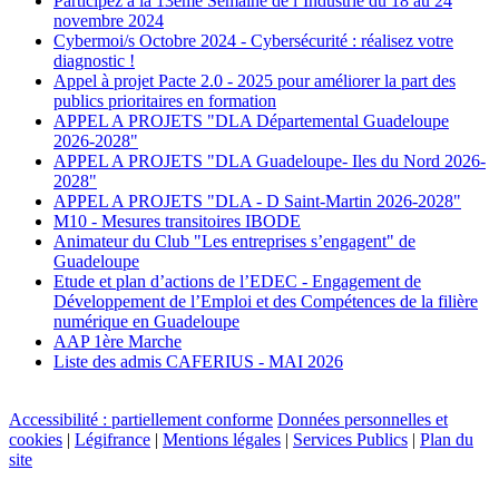
Participez à la 13ème Semaine de l’Industrie du 18 au 24
novembre 2024
Cybermoi/s Octobre 2024 - Cybersécurité : réalisez votre
diagnostic !
Appel à projet Pacte 2.0 - 2025 pour améliorer la part des
publics prioritaires en formation
APPEL A PROJETS "DLA Départemental Guadeloupe
2026-2028"
APPEL A PROJETS "DLA Guadeloupe- Iles du Nord 2026-
2028"
APPEL A PROJETS "DLA - D Saint-Martin 2026-2028"
M10 - Mesures transitoires IBODE
Animateur du Club "Les entreprises s’engagent" de
Guadeloupe
Etude et plan d’actions de l’EDEC - Engagement de
Développement de l’Emploi et des Compétences de la filière
numérique en Guadeloupe
AAP 1ère Marche
Liste des admis CAFERIUS - MAI 2026
Accessibilité : partiellement conforme
Données personnelles et
cookies
|
Légifrance
|
Mentions légales
|
Services Publics
|
Plan du
site