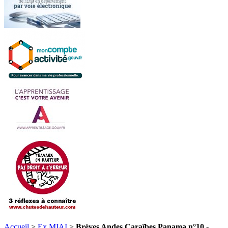
Accueil
>
Ex MIAI
>
Brèves Andes Caraïbes Panama n°10 -