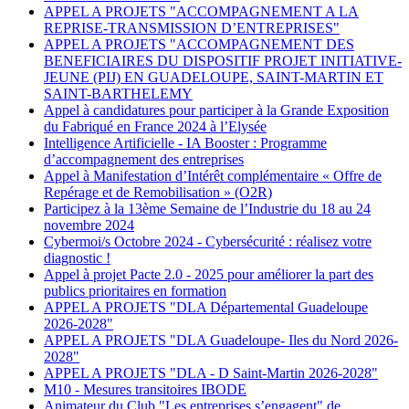
APPEL A PROJETS "ACCOMPAGNEMENT A LA
REPRISE-TRANSMISSION D’ENTREPRISES"
APPEL A PROJETS "ACCOMPAGNEMENT DES
BENEFICIAIRES DU DISPOSITIF PROJET INITIATIVE-
JEUNE (PIJ) EN GUADELOUPE, SAINT-MARTIN ET
SAINT-BARTHELEMY
Appel à candidatures pour participer à la Grande Exposition
du Fabriqué en France 2024 à l’Elysée
Intelligence Artificielle - IA Booster : Programme
d’accompagnement des entreprises
Appel à Manifestation d’Intérêt complémentaire « Offre de
Repérage et de Remobilisation » (O2R)
Participez à la 13ème Semaine de l’Industrie du 18 au 24
novembre 2024
Cybermoi/s Octobre 2024 - Cybersécurité : réalisez votre
diagnostic !
Appel à projet Pacte 2.0 - 2025 pour améliorer la part des
publics prioritaires en formation
APPEL A PROJETS "DLA Départemental Guadeloupe
2026-2028"
APPEL A PROJETS "DLA Guadeloupe- Iles du Nord 2026-
2028"
APPEL A PROJETS "DLA - D Saint-Martin 2026-2028"
M10 - Mesures transitoires IBODE
Animateur du Club "Les entreprises s’engagent" de