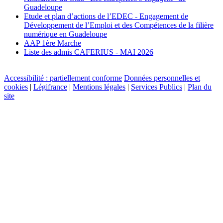
Guadeloupe
Etude et plan d’actions de l’EDEC - Engagement de
Développement de l’Emploi et des Compétences de la filière
numérique en Guadeloupe
AAP 1ère Marche
Liste des admis CAFERIUS - MAI 2026
Accessibilité : partiellement conforme
Données personnelles et
cookies
|
Légifrance
|
Mentions légales
|
Services Publics
|
Plan du
site