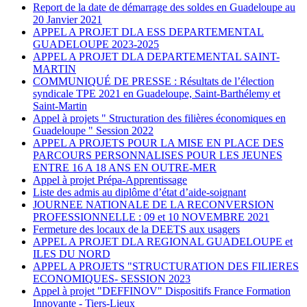
Report de la date de démarrage des soldes en Guadeloupe au
20 Janvier 2021
APPEL A PROJET DLA ESS DEPARTEMENTAL
GUADELOUPE 2023-2025
APPEL A PROJET DLA DEPARTEMENTAL SAINT-
MARTIN
COMMUNIQUÉ DE PRESSE : Résultats de l’élection
syndicale TPE 2021 en Guadeloupe, Saint-Barthélemy et
Saint-Martin
Appel à projets " Structuration des filières économiques en
Guadeloupe " Session 2022
APPEL A PROJETS POUR LA MISE EN PLACE DES
PARCOURS PERSONNALISES POUR LES JEUNES
ENTRE 16 A 18 ANS EN OUTRE-MER
Appel à projet Prépa-Apprentissage
Liste des admis au diplôme d’état d’aide-soignant
JOURNEE NATIONALE DE LA RECONVERSION
PROFESSIONNELLE : 09 et 10 NOVEMBRE 2021
Fermeture des locaux de la DEETS aux usagers
APPEL A PROJET DLA REGIONAL GUADELOUPE et
ILES DU NORD
APPEL A PROJETS "STRUCTURATION DES FILIERES
ECONOMIQUES- SESSION 2023
Appel à projet "DEFFINOV" Dispositifs France Formation
Innovante - Tiers-Lieux