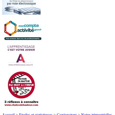
Accueil
>
Etudes et statistiques
>
Conjoncture
>
Notes trimestrielles