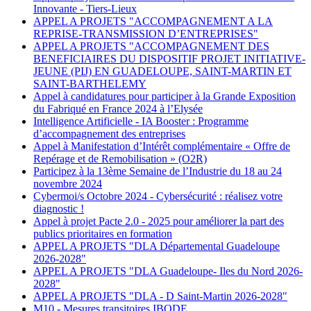
Innovante - Tiers-Lieux
APPEL A PROJETS "ACCOMPAGNEMENT A LA
REPRISE-TRANSMISSION D’ENTREPRISES"
APPEL A PROJETS "ACCOMPAGNEMENT DES
BENEFICIAIRES DU DISPOSITIF PROJET INITIATIVE-
JEUNE (PIJ) EN GUADELOUPE, SAINT-MARTIN ET
SAINT-BARTHELEMY
Appel à candidatures pour participer à la Grande Exposition
du Fabriqué en France 2024 à l’Elysée
Intelligence Artificielle - IA Booster : Programme
d’accompagnement des entreprises
Appel à Manifestation d’Intérêt complémentaire « Offre de
Repérage et de Remobilisation » (O2R)
Participez à la 13ème Semaine de l’Industrie du 18 au 24
novembre 2024
Cybermoi/s Octobre 2024 - Cybersécurité : réalisez votre
diagnostic !
Appel à projet Pacte 2.0 - 2025 pour améliorer la part des
publics prioritaires en formation
APPEL A PROJETS "DLA Départemental Guadeloupe
2026-2028"
APPEL A PROJETS "DLA Guadeloupe- Iles du Nord 2026-
2028"
APPEL A PROJETS "DLA - D Saint-Martin 2026-2028"
M10 - Mesures transitoires IBODE