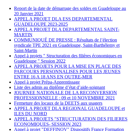
Report de la date de démarrage des soldes en Guadeloupe au
20 Janvier 2021
APPEL A PROJET DLA ESS DEPARTEMENTAL
GUADELOUPE 2023-2025
APPEL A PROJET DLA DEPARTEMENTAL SAINT-
MARTIN
COMMUNIQUÉ DE PRESSE : Résultats de l’élection
syndicale TPE 2021 en Guadeloupe, Saint-Barthélemy et
Saint-Martin
Appel à projets " Structuration des filières économiques en
Guadeloupe " Session 2022
APPEL A PROJETS POUR LA MISE EN PLACE DES
PARCOURS PERSONNALISES POUR LES JEUNES
ENTRE 16 A 18 ANS EN OUTRE-MER
Appel à projet Prépa-Apprentissage
Liste des admis au diplôme d’état d’aide-soignant
JOURNEE NATIONALE DE LA RECONVERSION
PROFESSIONNELLE : 09 et 10 NOVEMBRE 2021
Fermeture des locaux de la DEETS aux usagers
APPEL A PROJET DLA REGIONAL GUADELOUPE et
ILES DU NORD
APPEL A PROJETS "STRUCTURATION DES FILIERES
ECONOMIQUES- SESSION 2023
Appel à projet "DEFFINOV" Dispositifs France Formation