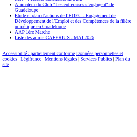
Animateur du Club "Les entreprises s’engagent" de
Guadeloupe
Etude et plan d’actions de l’EDEC - Engagement de
Développement de l’Emploi et des Compétences de la filière
numérique en Guadeloupe
AAP 1ère Marche
Liste des admis CAFERIUS - MAI 2026
Accessibilité : partiellement conforme
Données personnelles et
cookies
|
Légifrance
|
Mentions légales
|
Services Publics
|
Plan du
site