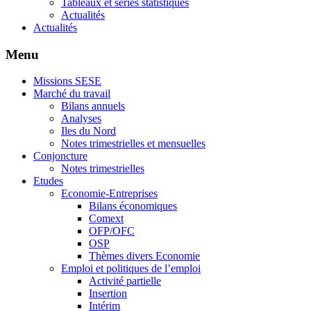
Tableaux et séries statistiques
Actualités
Actualités
Menu
Missions SESE
Marché du travail
Bilans annuels
Analyses
Iles du Nord
Notes trimestrielles et mensuelles
Conjoncture
Notes trimestrielles
Etudes
Economie-Entreprises
Bilans économiques
Comext
OFP/OFC
OSP
Thèmes divers Economie
Emploi et politiques de l’emploi
Activité partielle
Insertion
Intérim