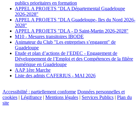
publics prioritaires en formation
APPEL A PROJETS "DLA Départemental Guadeloupe
2026-2028"
APPEL A PROJETS "DLA Guadeloupe- Iles du Nord 2026-
2028"
APPEL A PROJETS "DLA - D Saint-Martin 2026-2028"
M10 - Mesures transitoires IBODE
Animateur du Club "Les entreprises s’engagent" de
Guadeloupe
Etude et plan d’actions de l’EDEC - Engagement de
Développement de l’Emploi et des Compétences de la filière
numérique en Guadeloupe
AAP 1ère Marche
Liste des admis CAFERIUS - MAI 2026
Accessibilité : partiellement conforme
Données personnelles et
cookies
|
Légifrance
|
Mentions légales
|
Services Publics
|
Plan du
site