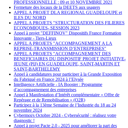
PROFESSIONNELLE : 09 et 10 NOVEMBRE 2021
Fermeture des locaux de la DEETS aux usagers
APPEL A PROJET DLA REGIONAL GUADELOUPE et
ILES DU NORD
APPEL A PROJETS "STRUCTURATION DES FILIERES
ECONOMIQUES- SESSION 2023
Appel à projet "DEFFINOV" Dispositifs France Formation
Innovante - Tiers-Lieux
APPEL A PROJETS "ACCOMPAGNEMENT A LA
REPRISE-TRANSMISSION D’ENTREPRISES"
APPEL A PROJETS "ACCOMPAGNEMENT DES
BENEFICIAIRES DU DISPOSITIF PROJET INITIATIVE-
JEUNE (PIJ) EN GUADELOUPE, SAINT-MARTIN ET
SAINT-BARTHELEMY
Appel à candidatures pour participer à la Grande Exposition
du Fabriqué en France 2024 à l’Elysée
Intelligence Artificielle - IA Booster : Programme
d’accompagnement des entreprises
Appel à Manifestation d’Intérêt complémentaire « Offre de
Repérage et de Remobilisation » (O2R)
Participez à la 13ème Semaine de l’Industrie du 18 au 24
novembre 2024
Cybermoi/s Octobre 2024 - Cybersécurité : réalisez votre
diagnostic !
Appel à projet Pacte 2.0 - 2025 pour améliorer la part des